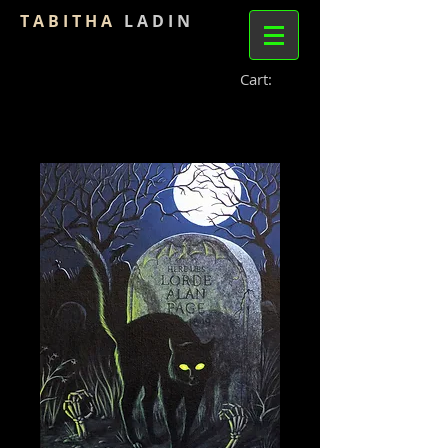
T A B I T H A
L A D I N
Cart: